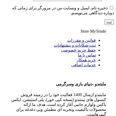
ذخیره نام، ایمیل و وبسایت من در مرورگر برای زمانی که
دوباره دیدگاهی می‌نویسم.
Store
MyTendo
قوانین و مقررات
ثبت شکایات و پیشنهادات
حفظ حریم خصوصی
تماس با ما
خرید همکار
خدمات اضافی
مايتندو -دنياى بازى وسرگرمى
مايتندو ازسال 1400 فعاليت خود را در زمينه فروش
كنسول هاى نينتندو (نسخه كپى خور)، پلى استيشن، ايكس
باكس ولوازم جانبى آغاز كرده است. هدف ما ارائه
محصولات باكيفيت وتجربه اى مطمئن وبى دغدغه براى
گيمرهاست.