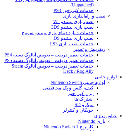
(Unpatched)
خدمات کپی خور PS3
نصب و راه‌اندازی بازی
نصب بازی نینتندو Wii
نصب بازی نینتندو 3DS
خدمات دانلود دیتای بازی نینتندو سوییچ
نصب بازی نینتندو DS
خدمات نصب بازی PS3
ریفربیش و تعمیر
خدمات تعمیر دریفت – تعویض آنالوگ دسته PS4
خدمات تعمیر دریفت – تعویض آنالوگ دسته PS5
خدمات تعمیر دریفت – تعویض آنالوگ Steam
Deck / Rog Ally
لوازم جانبی
لوازم جانبی Nintendo Switch
کیف، گلس و پک محافظتی
ابزار کپی خور
اشتراک ها
میکرو SD
جویکان و کنترلر
عناوین بازی
بازی Nintendo
کارتریج Nintendo Switch 1