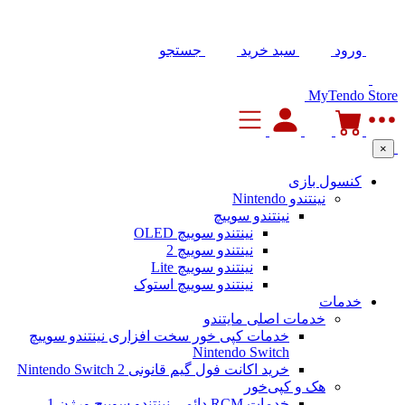
ورود
سبد خرید
جستجو
MyTendo Store
×
کنسول بازی
نینتندو Nintendo
نینتندو سوییچ
نینتندو سوییچ OLED
نینتندو سوییچ 2
نینتندو سوییچ Lite
نینتندو سوییچ استوک
خدمات
خدمات اصلی مایتندو
خدمات کپی خور سخت افزاری نینتندو سوییچ
Nintendo Switch
خرید اکانت فول گیم قانونی Nintendo Switch 2
هک و کپی‌خور
خدمات RCM دائمی نینتندو سوییچ ورژن 1