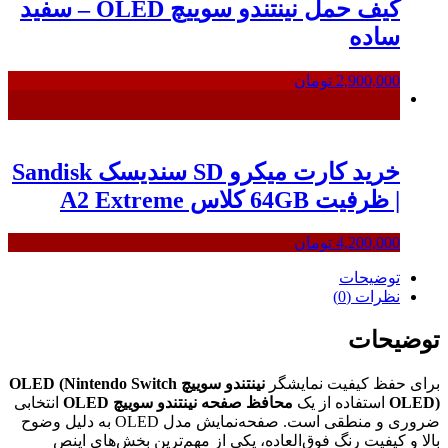
کیف حمل نینتندو سوییچ OLED – سفید
ساده
2,900,000
تومان
خرید کارت میکرو SD سندیسک Sandisk
| ظرفیت 64GB کلاس A2 Extreme
4,200,000
تومان
توضیحات
نظرات (0)
توضیحات
برای حفظ کیفیت نمایشگر
نینتندو سوییچ OLED (Nintendo Switch
OLED)
استفاده از یک
محافظ صفحه نینتندو سوییچ OLED
انتخابی
ضروری و منطقی است. صفحه‌نمایش مدل OLED به دلیل وضوح
بالا و کیفیت رنگ فوق‌العاده، یکی از مهم‌ترین بخش‌های اینص