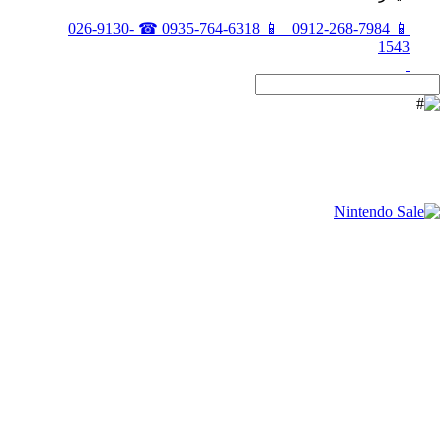
026-9130-
☎
0935-764-6318
📱
0912-268-7984
📱
1543