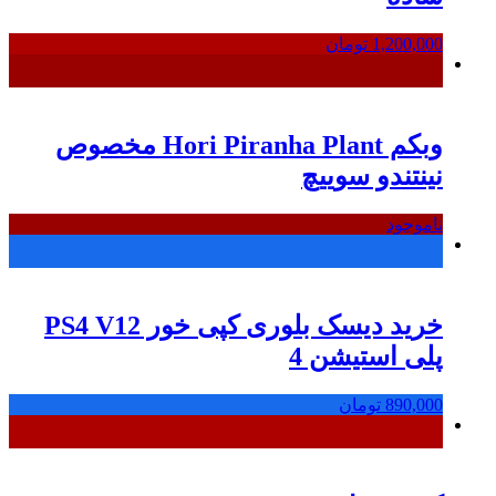
1,200,000
تومان
وبکم Hori Piranha Plant مخصوص
نینتندو سوییچ
ناموجود
خرید دیسک بلوری کپی خور PS4 V12
پلی استیشن 4
890,000
تومان