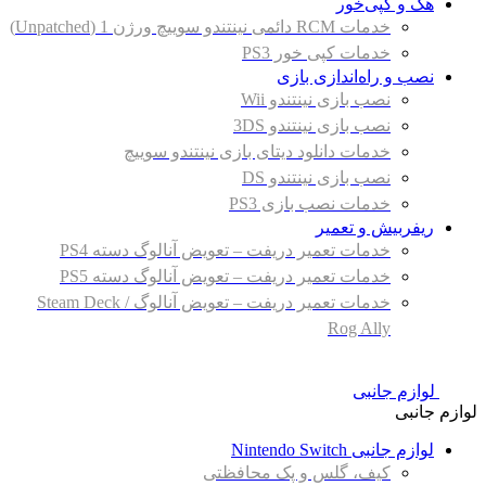
هک و کپی‌خور
خدمات RCM دائمی نینتندو سوییچ ورژن 1 (Unpatched)
خدمات کپی خور PS3
نصب و راه‌اندازی بازی
نصب بازی نینتندو Wii
نصب بازی نینتندو 3DS
خدمات دانلود دیتای بازی نینتندو سوییچ
نصب بازی نینتندو DS
خدمات نصب بازی PS3
ریفربیش و تعمیر
خدمات تعمیر دریفت – تعویض آنالوگ دسته PS4
خدمات تعمیر دریفت – تعویض آنالوگ دسته PS5
خدمات تعمیر دریفت – تعویض آنالوگ Steam Deck /
Rog Ally
لوازم جانبی
لوازم جانبی
لوازم جانبی Nintendo Switch
کیف، گلس و پک محافظتی