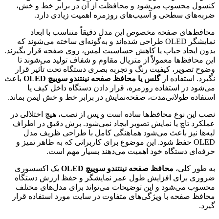
کنسول محسوب می‌شود و محافظت از آن در برابر خط و خش،
ضربه‌های سطحی و آسیب‌های روزمره اهمیت زیادی دارد.
محافظ‌های صفحه مخصوص این مدل دقیقاً متناسب با ابعاد
نمایشگر OLED طراحی شده‌اند و به‌گونه‌ای ساخته می‌شوند که
بدون ایجاد حباب یا کاهش حساسیت لمس، روی صفحه قرار بگیرند.
این محافظ‌ها معمولاً از متریال مقاوم و شفاف تولید می‌شوند تا
وضوح تصویر، کیفیت رنگ و تجربه بصری دستگاه تحت تأثیر قرار
نگیرد. استفاده از
گلس یا محافظ صفحه نینتندو سوییچ OLED
باعث
می‌شود در استفاده روزمره، قرار دادن دستگاه داخل کیف یا
استفاده طولانی‌مدت، صفحه‌نمایش در برابر خط و خش ایمن بماند.
نصب این نوع محافظ‌ها ساده است و پس از نصب، هیچ اختلالی در
عملکرد تاچ یا نمایش تصویر ایجاد نمی‌شود. برش دقیق در اطراف
لبه‌ها نیز باعث می‌شود هماهنگی کامل با طراحی ظریف مدل
OLED حفظ شود. این موضوع برای کاربرانی که به ظاهر تمیز و
حرفه‌ای دستگاه خود اهمیت می‌دهند بسیار مهم است.
به طور کلی،
محافظ صفحه نینتندو سوییچ OLED
یک اکسسوری
ضروری برای افزایش طول عمر نمایشگر و حفظ ارزش دستگاه
محسوب می‌شود و این توضیحات می‌تواند برای مدل‌های مختلف
محافظ صفحه با ویژگی‌های متفاوت در سایت مورد استفاده قرار
گیرد.