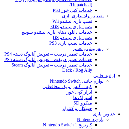
(Unpatched)
خدمات کپی خور PS3
نصب و راه‌اندازی بازی
نصب بازی نینتندو Wii
نصب بازی نینتندو 3DS
خدمات دانلود دیتای بازی نینتندو سوییچ
نصب بازی نینتندو DS
خدمات نصب بازی PS3
ریفربیش و تعمیر
خدمات تعمیر دریفت – تعویض آنالوگ دسته PS4
خدمات تعمیر دریفت – تعویض آنالوگ دسته PS5
خدمات تعمیر دریفت – تعویض آنالوگ Steam
Deck / Rog Ally
لوازم جانبی
لوازم جانبی Nintendo Switch
کیف، گلس و پک محافظتی
ابزار کپی خور
اشتراک ها
میکرو SD
جویکان و کنترلر
عناوین بازی
بازی Nintendo
کارتریج Nintendo Switch 1