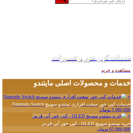
خدمات کپی خور و تعمیرات
مشاهده و خرید
خدمات و محصولات اصلی مایتندو
⭐
خدمات کپی خور سخت افزاری نینتندو سوییچ Nintendo Switch
5,900,000 تومان
⭐
خرید نینتندو سوییچ OLED - کپی خور آبی قرمز
65,900,000 تومان