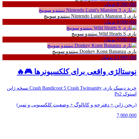
9,200,000 تومان
بازی Nintendo Luigi's Mansion 3 نینتندو سوییچ
9,900,000 تومان
بازی Wild Hearts S نینتندو سوییچ
9,000,000 تومان
بازی Donkey Kong Bananza نینتندو سوییچ
12,900,000 تومان
نوستالژی واقعی برای کلکسیونرها 🎮🔥
خرید دیسک بازی Crash Bandicoot 5 Crash Twinsanity نسخه ژاپن
استوک Ps2
(ریجن ژاپن + دفترچه و کاتالوگ + وضعیت کلکسیونی و تمیز)
7,900,000