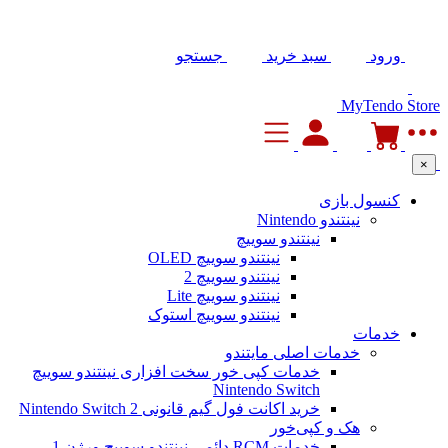
ورود
سبد خرید
جستجو
MyTendo Store
×
کنسول بازی
نینتندو Nintendo
نینتندو سوییچ
نینتندو سوییچ OLED
نینتندو سوییچ 2
نینتندو سوییچ Lite
نینتندو سوییچ استوک
خدمات
خدمات اصلی مایتندو
خدمات کپی خور سخت افزاری نینتندو سوییچ
Nintendo Switch
خرید اکانت فول گیم قانونی Nintendo Switch 2
هک و کپی‌خور
خدمات RCM دائمی نینتندو سوییچ ورژن 1