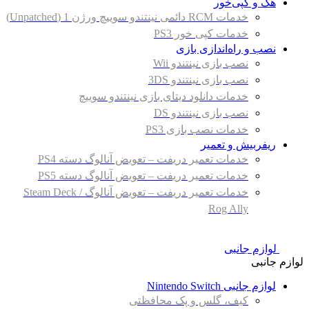
هک و کپی‌خور
خدمات RCM دائمی نینتندو سوییچ ورژن 1 (Unpatched)
خدمات کپی خور PS3
نصب و راه‌اندازی بازی
نصب بازی نینتندو Wii
نصب بازی نینتندو 3DS
خدمات دانلود دیتای بازی نینتندو سوییچ
نصب بازی نینتندو DS
خدمات نصب بازی PS3
ریفربیش و تعمیر
خدمات تعمیر دریفت – تعویض آنالوگ دسته PS4
خدمات تعمیر دریفت – تعویض آنالوگ دسته PS5
خدمات تعمیر دریفت – تعویض آنالوگ Steam Deck /
Rog Ally
لوازم جانبی
لوازم جانبی
لوازم جانبی Nintendo Switch
کیف، گلس و پک محافظتی