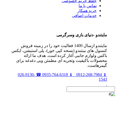
حفظ حریم خصوصی
تماس با ما
خرید همکار
خدمات اضافی
مايتندو -دنياى بازى وسرگرمى
مايتندو ازسال 1400 فعاليت خود را در زمينه فروش
كنسول هاى نينتندو (نسخه كپى خور)، پلى استيشن، ايكس
باكس ولوازم جانبى آغاز كرده است. هدف ما ارائه
محصولات باكيفيت وتجربه اى مطمئن وبى دغدغه براى
گيمرهاست.
026-9130-
☎
0935-764-6318
📱
0912-268-7984
📱
1543