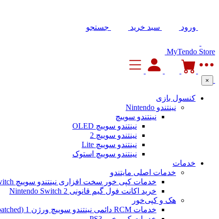
ورود
سبد خرید
جستجو
MyTendo Store
×
کنسول بازی
نینتندو Nintendo
نینتندو سوییچ
نینتندو سوییچ OLED
نینتندو سوییچ 2
نینتندو سوییچ Lite
نینتندو سوییچ استوک
خدمات
خدمات اصلی مایتندو
خدمات کپی خور سخت افزاری نینتندو سوییچ Nintendo Switch
خرید اکانت فول گیم قانونی Nintendo Switch 2
هک و کپی‌خور
خدمات RCM دائمی نینتندو سوییچ ورژن 1 (Unpatched)
خدمات کپی خور PS3