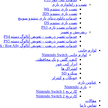
نصب و راه‌اندازی بازی
نصب بازی نینتندو Wii
نصب بازی نینتندو 3DS
خدمات دانلود دیتای بازی نینتندو سوییچ
نصب بازی نینتندو DS
خدمات نصب بازی PS3
ریفربیش و تعمیر
خدمات تعمیر دریفت – تعویض آنالوگ دسته PS4
خدمات تعمیر دریفت – تعویض آنالوگ دسته PS5
خدمات تعمیر دریفت – تعویض آنالوگ Steam Deck / Rog Ally
لوازم جانبی
لوازم جانبی Nintendo Switch
کیف، گلس و پک محافظتی
ابزار کپی خور
اشتراک ها
میکرو SD
جویکان و کنترلر
عناوین بازی
بازی Nintendo
کارتریج Nintendo Switch 1
کارتریج Nintendo Switch 2
مقالات
تماس با ما