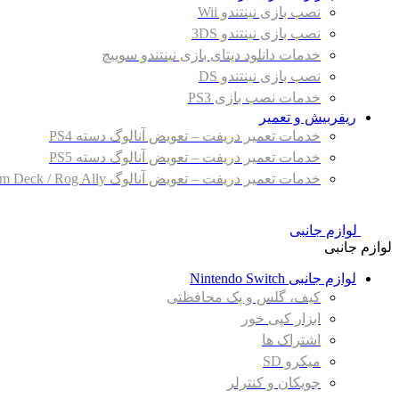
نصب بازی نینتندو Wii
نصب بازی نینتندو 3DS
خدمات دانلود دیتای بازی نینتندو سوییچ
نصب بازی نینتندو DS
خدمات نصب بازی PS3
ریفربیش و تعمیر
خدمات تعمیر دریفت – تعویض آنالوگ دسته PS4
خدمات تعمیر دریفت – تعویض آنالوگ دسته PS5
خدمات تعمیر دریفت – تعویض آنالوگ Steam Deck / Rog Ally
لوازم جانبی
لوازم جانبی
لوازم جانبی Nintendo Switch
کیف، گلس و پک محافظتی
ابزار کپی خور
اشتراک ها
میکرو SD
جویکان و کنترلر