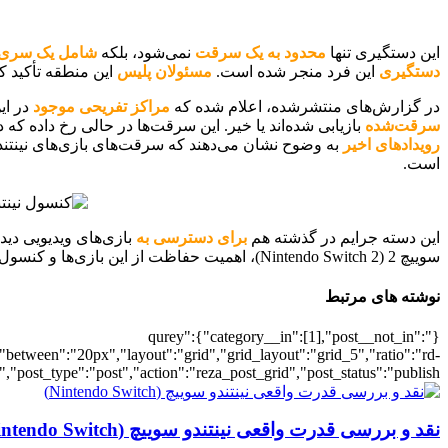
این دستگیری تنها
محدود به یک سرقت
نمی‌شود، بلکه
شامل یک سری
دستگیری
این فرد منجر شده است.
مسئولان پلیس
این منطقه تأکید کر
در گزارش‌های منتشرشده، اعلام شده که
مراکز تفریحی موجود
در این شهر بیش از ۲۰۰ بازی نینت
سرقت‌شده
بازیابی شده‌اند یا خیر. این سرقت‌ها در حالی رخ داده که در هفته‌های اخیر یک سرقت بزر
رویدادهای اخیر
به وضوح نشان می‌دهند که سرقت‌های بازی‌های نینتندو سوییچ (Nintendo Switch) و کنسول‌های نینتندو (o
است.
این دسته جرایم در گذشته هم
برای دسترسی به
بازی‌های ویدیویی دید
سوییچ 2 (Nintendo Switch 2)، اهمیت حفاظت از این بازی‌ها و کنسول‌ها به‌ویژه
نوشته های مرتبط
{"qurey":{"category__in":[1],"post__not_in":
"between":"20px","layout":"grid","grid_layout":"grid_5","ratio":"rd-
"post_type":"post","action":"reza_post_grid","post_status":"publish"}
نقد و بررسی قدرت واقعی نینتندو سوییچ (Nintendo Switch)