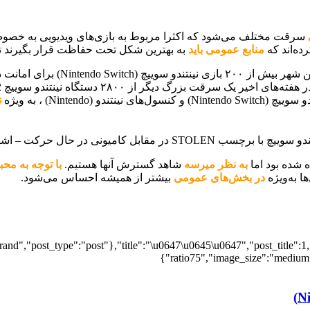
سرقت‌ مختلف می‌شود که اکثرا مربوط به بازی‌های ویدیویی به خصوص عناوین نینتندو (Nintendo
ده‌اند که
منابع عمومی باید
به بهترین شکل تحت حفاظت قرار بگیرند تا هم
ندو سوییچ (Nintendo Switch) برای امانت دادن در اختیار دارند. با این حال، هنوز مشخص نیست که
گ دیگر از ۲۸۰۰ دستگاه نینتندو سوییچ 2 (Nintendo Switch 2) از
Nintend) ، به ویژه
ن
ه شده بود اما
به نظر میرسه
شاهد گسترش آنها هستیم.
با توجه به محب
در بخش‌های عمومی
بیشتر از همیشه احساس می‌شود.
nd","post_type":"post"},"title":"\u0647\u0645\u0647","post_title":1,
ratio75","image_size":"medium",