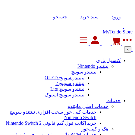
ورود
سبد خرید
جستجو
MyTendo Store
×
کنسول بازی
نینتندو Nintendo
نینتندو سوییچ
نینتندو سوییچ OLED
نینتندو سوییچ 2
نینتندو سوییچ Lite
نینتندو سوییچ استوک
خدمات
خدمات اصلی مایتندو
خدمات کپی خور سخت افزاری نینتندو سوییچ
Nintendo Switch
خرید اکانت فول گیم قانونی Nintendo Switch 2
هک و کپی‌خور
خدمات RCM دائمی نینتندو سوییچ ورژن 1