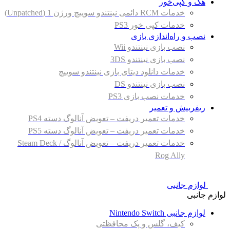
هک و کپی‌خور
خدمات RCM دائمی نینتندو سوییچ ورژن 1 (Unpatched)
خدمات کپی خور PS3
نصب و راه‌اندازی بازی
نصب بازی نینتندو Wii
نصب بازی نینتندو 3DS
خدمات دانلود دیتای بازی نینتندو سوییچ
نصب بازی نینتندو DS
خدمات نصب بازی PS3
ریفربیش و تعمیر
خدمات تعمیر دریفت – تعویض آنالوگ دسته PS4
خدمات تعمیر دریفت – تعویض آنالوگ دسته PS5
خدمات تعمیر دریفت – تعویض آنالوگ Steam Deck /
Rog Ally
لوازم جانبی
لوازم جانبی
لوازم جانبی Nintendo Switch
کیف، گلس و پک محافظتی