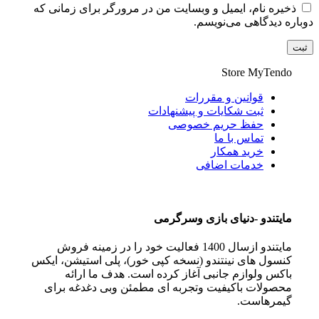
ذخیره نام، ایمیل و وبسایت من در مرورگر برای زمانی که
دوباره دیدگاهی می‌نویسم.
Store
MyTendo
قوانین و مقررات
ثبت شکایات و پیشنهادات
حفظ حریم خصوصی
تماس با ما
خرید همکار
خدمات اضافی
مايتندو -دنياى بازى وسرگرمى
مايتندو ازسال 1400 فعاليت خود را در زمينه فروش
كنسول هاى نينتندو (نسخه كپى خور)، پلى استيشن، ايكس
باكس ولوازم جانبى آغاز كرده است. هدف ما ارائه
محصولات باكيفيت وتجربه اى مطمئن وبى دغدغه براى
گيمرهاست.