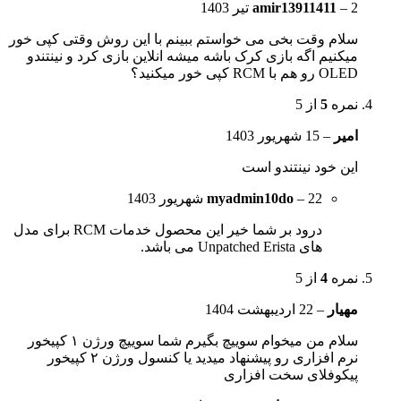
2 تیر 1403
–
amir13911411
سلام وقت بخی می خواستم ببینم با این روش وقتی کپی خور
میکنیم اگه بازی کرک باشه میشه انلاین بازی کرد و نینتندو
OLED رو هم با RCM کپی خور میکنید؟
نمره
5
از 5
امیر
–
15 شهریور 1403
این خود نینتندو است
22 شهریور 1403
–
myadmin10do
درود بر شما خیر این محصول خدمات RCM برای مدل
های Unpatched Erista می باشد.
نمره
4
از 5
مهیار
–
22 اردیبهشت 1404
سلام من میخوام سوییچ بگیرم شما سوییچ ورژن ۱ کپیخور
نرم افزاری رو پیشنهاد میدید یا کنسول ورژن ۲ کپیخور
پیکوفلای سخت افزاری