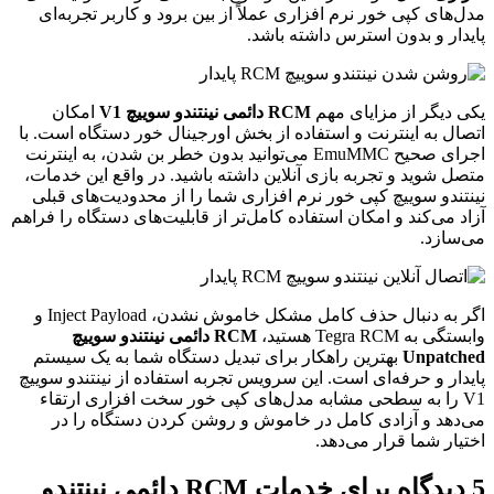
مدل‌های کپی خور نرم افزاری عملاً از بین برود و کاربر تجربه‌ای
پایدار و بدون استرس داشته باشد.
یکی دیگر از مزایای مهم
RCM دائمی نینتندو سوییچ V1
امکان
اتصال به اینترنت و استفاده از بخش اورجینال خور دستگاه است. با
اجرای صحیح EmuMMC می‌توانید بدون خطر بن شدن، به اینترنت
متصل شوید و تجربه بازی آنلاین داشته باشید. در واقع این خدمات،
نینتندو سوییچ کپی خور نرم افزاری شما را از محدودیت‌های قبلی
آزاد می‌کند و امکان استفاده کامل‌تر از قابلیت‌های دستگاه را فراهم
می‌سازد.
اگر به دنبال حذف کامل مشکل خاموش نشدن، Inject Payload و
وابستگی به Tegra RCM هستید،
RCM دائمی نینتندو سوییچ
Unpatched
بهترین راهکار برای تبدیل دستگاه شما به یک سیستم
پایدار و حرفه‌ای است. این سرویس تجربه استفاده از نینتندو سوییچ
V1 را به سطحی مشابه مدل‌های کپی خور سخت افزاری ارتقاء
می‌دهد و آزادی کامل در خاموش و روشن کردن دستگاه را در
اختیار شما قرار می‌دهد.
5 دیدگاه برای
خدمات RCM دائمی نینتندو