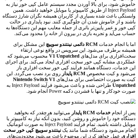
خاموش شود، برای بالا آوردن مجدد سیستم عامل کپی خور نیاز به
Inject Payload از طریق کامپیوتر یا موبایل خواهید داشت. همین
وابستگی باعث شده بسیاری از کاربران همیشه نگران شارژ دستگاه
باشند و از خاموش شدن آن جلوگیری کنند. نبود پایداری در حالت
کپی خور و عمر پایین‌تر باتری از جمله معایب مهم این دستگاه‌ها به
حساب می‌آید و تجربه بازی در بیرون از خانه را محدود می‌کند.
اما با انجام خدمات
RCM دائمی نینتندو سوییچ
این مشکل برای
همیشه برطرف می‌شود. این سرویس در واقع نوعی ارتقاء
سخت‌افزاری برای مدل‌های
V1 Unpatched
محسوب می‌شود که
عملکردی مشابه کپی خور سخت افزاری ایجاد می‌کند. برای اجرای
این خدمات، دستگاه همانند فرآیند کپی خور سخت افزاری باز
می‌شود و کیت مخصوص
RCM پایدار
روی برد نصب می‌گردد. این
کیت به صورت اختصاصی برای مدل‌های
Nintendo Switch V1
Unpatched
طراحی شده و باعث می‌شود فرآیند Inject Payload به
صورت خودکار و تنها با فشردن دکمه Power انجام شود.
پس از انجام
خدمات RCM پایدار
می‌توانید هرچقدر که بخواهید
دستگاه خود را خاموش و روشن کنید، بدون آنکه نیاز به کامپیوتر یا
موبایل داشته باشید. تمام فرآیند Inject Payload به صورت اتوماتیک
انجام می‌شود و دستگاه شما مانند یک
نینتندو سوییچ کپی خور سخت
افزاری
عمل خواهد کرد. این موضوع باعث می‌شود محدودیت‌های