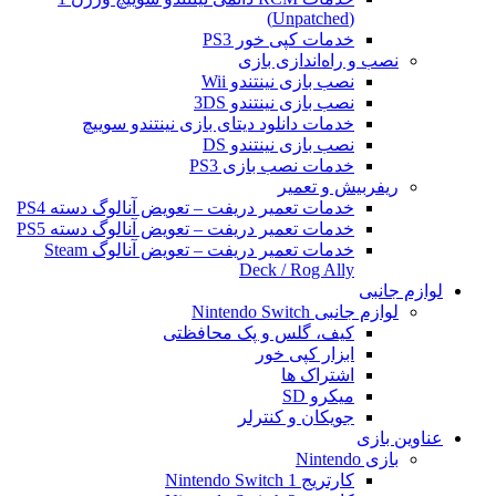
(Unpatched)
خدمات کپی خور PS3
نصب و راه‌اندازی بازی
نصب بازی نینتندو Wii
نصب بازی نینتندو 3DS
خدمات دانلود دیتای بازی نینتندو سوییچ
نصب بازی نینتندو DS
خدمات نصب بازی PS3
ریفربیش و تعمیر
خدمات تعمیر دریفت – تعویض آنالوگ دسته PS4
خدمات تعمیر دریفت – تعویض آنالوگ دسته PS5
خدمات تعمیر دریفت – تعویض آنالوگ Steam
Deck / Rog Ally
لوازم جانبی
لوازم جانبی Nintendo Switch
کیف، گلس و پک محافظتی
ابزار کپی خور
اشتراک ها
میکرو SD
جویکان و کنترلر
عناوین بازی
بازی Nintendo
کارتریج Nintendo Switch 1