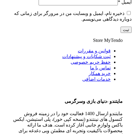
ایمیل
*
ذخیره نام، ایمیل و وبسایت من در مرورگر برای زمانی که
دوباره دیدگاهی می‌نویسم.
Store
MyTendo
قوانین و مقررات
ثبت شکایات و پیشنهادات
حفظ حریم خصوصی
تماس با ما
خرید همکار
خدمات اضافی
مايتندو -دنياى بازى وسرگرمى
مايتندو ازسال 1400 فعاليت خود را در زمينه فروش
كنسول هاى نينتندو (نسخه كپى خور)، پلى استيشن، ايكس
باكس ولوازم جانبى آغاز كرده است. هدف ما ارائه
محصولات باكيفيت وتجربه اى مطمئن وبى دغدغه براى