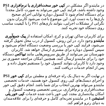
در مایتندو اگر مشکلی در
کپی خور سخت‌افزاری یا نرم‌افزاری PS1
وجود داشته باشد، فرآیند کپی خور می‌تواند به صورت کامل مجدداً
برای دستگاه انجام شود تا کنسول دوباره توانایی اجرای صحیح
بازی‌ها را به دست آورد. این موضوع باعث می‌شود کاربران بدون
نگرانی از مشکلات اجرایی، بتوانند بازی‌های PS1 را با کیفیت مناسب
روی دستگاه خود تجربه کنند.
برای کاربران ساکن تهران و کرج، امکان استفاده از
پیک جمع‌آوری
مایتندو
وجود دارد. در این روش، کنسول از درب محل تحویل گرفته
می‌شود، فرآیند کپی خور یا بررسی وضعیت دستگاه انجام می‌شود و
سپس کنسول دوباره برای مشتری ارسال خواهد شد. کاربران
شهرستان نیز می‌توانند از طریق سرویس‌هایی مانند
تیپاکس
دستگاه
خود را برای مایتندو ارسال کنند. همچنین امکان مراجعه حضوری نیز
وجود دارد تا کاربران بتوانند کنسول خود را مستقیم تحویل داده و
پس از انجام خدمات دریافت کنند.
در نهایت اگر به دنبال یک راه حرفه‌ای و مطمئن برای
کپی خور PS1
و اجرای دیسک‌های کپی روی کنسول خود هستید، خدمات تخصصی
مایتندو می‌تواند بهترین انتخاب برای شما باشد. انجام دقیق کپی خور
سخت‌افزاری و نرم‌افزاری، بررسی تخصصی وضعیت کنسول و
امکان پیاده‌سازی مجدد کپی خور باعث شده خدمات
کپی خور پلی
استیشن 1
در مایتندو تجربه‌ای کامل و حرفه‌ای را برای علاقه‌مندان
به دنیای رترو فراهم کند.