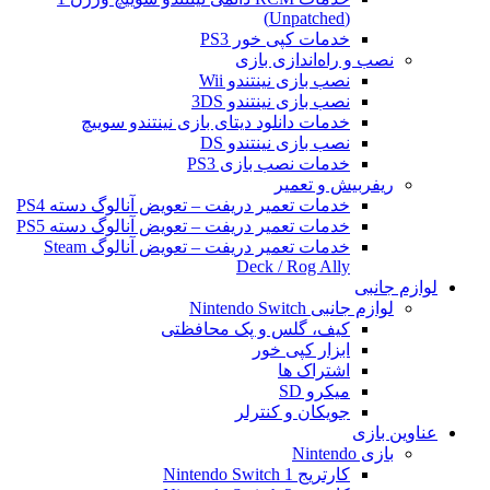
(Unpatched)
خدمات کپی خور PS3
نصب و راه‌اندازی بازی
نصب بازی نینتندو Wii
نصب بازی نینتندو 3DS
خدمات دانلود دیتای بازی نینتندو سوییچ
نصب بازی نینتندو DS
خدمات نصب بازی PS3
ریفربیش و تعمیر
خدمات تعمیر دریفت – تعویض آنالوگ دسته PS4
خدمات تعمیر دریفت – تعویض آنالوگ دسته PS5
خدمات تعمیر دریفت – تعویض آنالوگ Steam
Deck / Rog Ally
لوازم جانبی
لوازم جانبی Nintendo Switch
کیف، گلس و پک محافظتی
ابزار کپی خور
اشتراک ها
میکرو SD
جویکان و کنترلر
عناوین بازی
بازی Nintendo
کارتریج Nintendo Switch 1