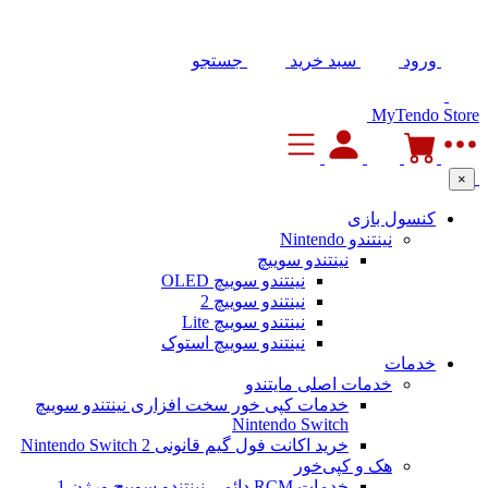
ورود
سبد خرید
جستجو
MyTendo Store
×
کنسول بازی
نینتندو Nintendo
نینتندو سوییچ
نینتندو سوییچ OLED
نینتندو سوییچ 2
نینتندو سوییچ Lite
نینتندو سوییچ استوک
خدمات
خدمات اصلی مایتندو
خدمات کپی خور سخت افزاری نینتندو سوییچ
Nintendo Switch
خرید اکانت فول گیم قانونی Nintendo Switch 2
هک و کپی‌خور
خدمات RCM دائمی نینتندو سوییچ ورژن 1