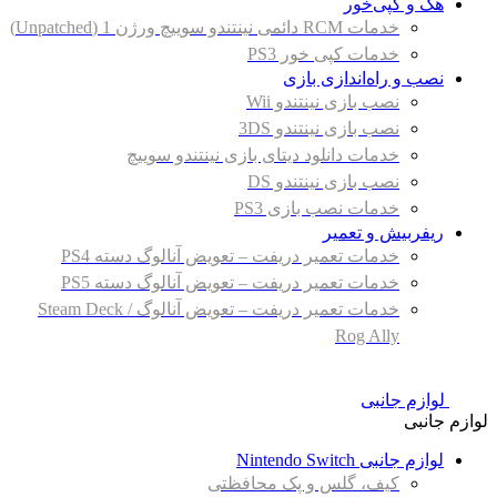
هک و کپی‌خور
خدمات RCM دائمی نینتندو سوییچ ورژن 1 (Unpatched)
خدمات کپی خور PS3
نصب و راه‌اندازی بازی
نصب بازی نینتندو Wii
نصب بازی نینتندو 3DS
خدمات دانلود دیتای بازی نینتندو سوییچ
نصب بازی نینتندو DS
خدمات نصب بازی PS3
ریفربیش و تعمیر
خدمات تعمیر دریفت – تعویض آنالوگ دسته PS4
خدمات تعمیر دریفت – تعویض آنالوگ دسته PS5
خدمات تعمیر دریفت – تعویض آنالوگ Steam Deck /
Rog Ally
لوازم جانبی
لوازم جانبی
لوازم جانبی Nintendo Switch
کیف، گلس و پک محافظتی