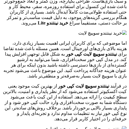
و سبک بازی‌هاست. طراحی یکپارچه، وزن کمتر و ابعاد جمع‌وجورتر
باعث شده این کنسول برای استفاده روزمره، سفر، محیط کار و
حتی استفاده طولانی‌مدت کاملاً ایده‌آل باشد. بسیاری از کاربران
هنگام بررسی گزینه‌های موجود، به دلیل قیمت مناسب‌تر و تمرکز
بر حالت دستی، مستقیماً سراغ
خرید نینتندو Lite
می‌روند.
اما موضوعی که برای کاربران ایرانی اهمیت بسیار زیادی دارد،
هزینه بالای بازی‌های اورجینال است. همین مسئله باعث شده تقاضا
برای
نینتندو سوییچ لایت کپی خور
به شکل قابل توجهی افزایش پیدا
کند. در مدل کپی خور سخت‌افزاری، شما می‌توانید به آرشیو
گسترده‌ای از بازی‌ها دسترسی داشته باشید بدون اینکه برای هر
عنوان هزینه جداگانه پرداخت کنید. این موضوع باعث می‌شود تجربه
بازی با سوییچ لایت بسیار به‌صرفه‌تر و منطقی‌تر باشد.
در فرآیند
نینتندو سوییچ لایت کپی خور
از بهترین کیت موجود یعنی
کیت اکسکیوتر استفاده می‌شود که از نظر پایداری و امنیت، بالاترین
سطح کیفیت را ارائه می‌دهد. استفاده از این کیت باعث می‌شود
دستگاه شما به صورت سخت‌افزاری وارد حالت کپی خور شود و از
پایداری بسیار بالایی برخوردار باشد. برخلاف روش‌های ساده‌تر، این
نوع کپی خور نیاز به تنظیمات مداوم ندارد و تجربه‌ای پایدار و
حرفه‌ای را در اختیار کاربر قرار می‌دهد.