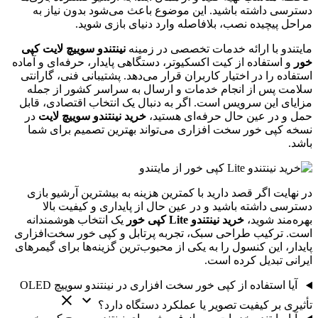
دسترسی داشته باشید. این موضوع باعث می‌شود بدون نیاز به
مراحل پیچیده نصب، بلافاصله وارد دنیای بازی شوید.
مایتندو با ارائه خدمات تخصصی در زمینه
نینتندو سوییچ لایت کپی
خور
و استفاده از کیت اکسکیوتر، دستگاهی پایدار، حرفه‌ای و آماده
استفاده را در اختیار کاربران قرار می‌دهد. پشتیبانی فنی، گارانتی
سلامت پس از انجام خدمات و ارسال به سراسر کشور از جمله
مزایای این سرویس است. اگر به دنبال یک انتخاب اقتصادی، قابل
حمل و در عین حال حرفه‌ای هستید،
خرید نینتندو سوییچ لایت
در
نسخه کپی خور سخت افزاری می‌تواند بهترین تصمیم برای شما
باشد.
در نهایت اگر قصد دارید با کمترین هزینه به بیشترین آرشیو بازی
دسترسی داشته باشید و در عین حال از پایداری و کیفیت بالا
بهره‌مند شوید،
خرید نینتندو Lite کپی خور
یک انتخاب هوشمندانه
است. ترکیب طراحی سبک، تجربه پرتابل و کپی خور سخت‌افزاری
پایدار، این کنسول را به یکی از محبوب‌ترین گزینه‌ها برای گیمرهای
ایرانی تبدیل کرده است.
آیا استفاده از کپی خور سخت افزاری در نینتندو سوییچ OLED
تأثیری بر کیفیت تصویر یا عملکرد دستگاه دارد؟