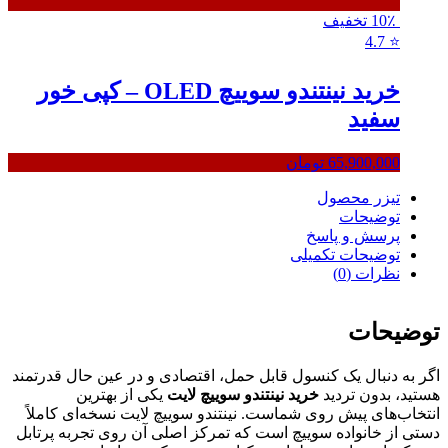
10٪ تخفیف
4.7
⭐
خرید نینتندو سوییچ OLED – کپی خور
سفید
65,900,000
تومان
تیزر محصول
توضیحات
پرسش و پاسخ
توضیحات تکمیلی
نظرات (0)
توضیحات
اگر به دنبال یک کنسول قابل حمل، اقتصادی و در عین حال قدرتمند
هستید، بدون تردید
خرید نینتندو سوییچ لایت
یکی از بهترین
انتخاب‌های پیش روی شماست. نینتندو سوییچ لایت نسخه‌ای کاملاً
دستی از خانواده سوییچ است که تمرکز اصلی آن روی تجربه پرتابل