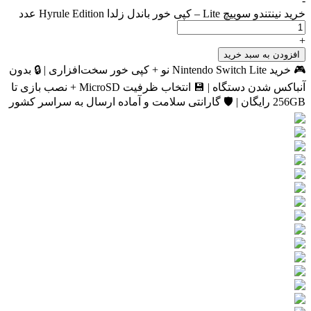
-
خرید نینتندو سوییچ Lite – کپی خور باندل زلدا Hyrule Edition عدد
+
افزودن به سبد خرید
🎮 خرید Nintendo Switch Lite نو + کپی خور سخت‌افزاری | 🔒 بدون
آنباکس شدن دستگاه | 💾 انتخاب ظرفیت MicroSD + نصب بازی تا
256GB رایگان | 🛡 گارانتی سلامت و آماده ارسال به سراسر کشور