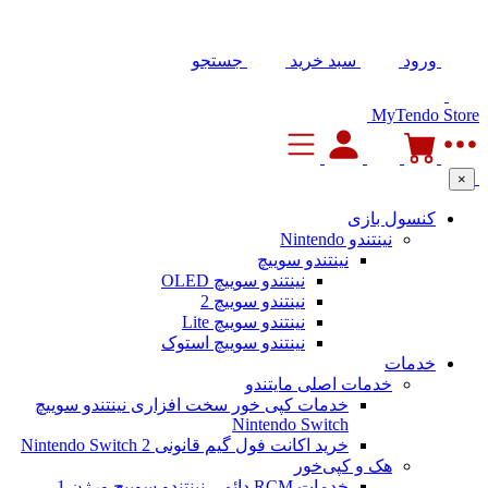
ورود
سبد خرید
جستجو
MyTendo Store
×
کنسول بازی
نینتندو Nintendo
نینتندو سوییچ
نینتندو سوییچ OLED
نینتندو سوییچ 2
نینتندو سوییچ Lite
نینتندو سوییچ استوک
خدمات
خدمات اصلی مایتندو
خدمات کپی خور سخت افزاری نینتندو سوییچ
Nintendo Switch
خرید اکانت فول گیم قانونی Nintendo Switch 2
هک و کپی‌خور
خدمات RCM دائمی نینتندو سوییچ ورژن 1