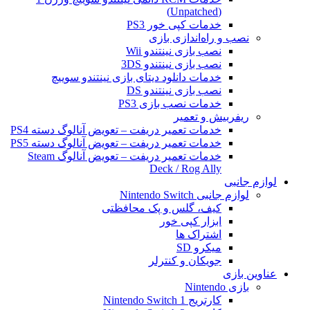
(Unpatched)
خدمات کپی خور PS3
نصب و راه‌اندازی بازی
نصب بازی نینتندو Wii
نصب بازی نینتندو 3DS
خدمات دانلود دیتای بازی نینتندو سوییچ
نصب بازی نینتندو DS
خدمات نصب بازی PS3
ریفربیش و تعمیر
خدمات تعمیر دریفت – تعویض آنالوگ دسته PS4
خدمات تعمیر دریفت – تعویض آنالوگ دسته PS5
خدمات تعمیر دریفت – تعویض آنالوگ Steam
Deck / Rog Ally
لوازم جانبی
لوازم جانبی Nintendo Switch
کیف، گلس و پک محافظتی
ابزار کپی خور
اشتراک ها
میکرو SD
جویکان و کنترلر
عناوین بازی
بازی Nintendo
کارتریج Nintendo Switch 1