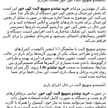
یکی از مهم‌ترین مزایای
خرید نینتندو سوییچ لایت کپی خور
این است
که بخش اورجینال و بخش کپی خور دستگاه از یکدیگر جدا عمل
می‌کنند. این موضوع به شما اجازه می‌دهد در صورت تمایل از بخش
اورجینال برای تجربه بازی‌های قانونی و آنلاین استفاده کنید و در
عین حال در بخش کپی خور به آرشیو گسترده بازی‌ها دسترسی
داشته باشید. این تفکیک ساختاری باعث افزایش امنیت دستگاه و
کاهش ریسک‌های احتمالی می‌شود و تجربه‌ای مطمئن را برای کاربر
فراهم می‌کند.
نینتندو سوییچ لایت با نمایشگر 5.5 اینچی باکیفیت، کنترل‌های
یکپارچه و طراحی سبک، یکی از بهترین گزینه‌ها برای بازی در حالت
دستی است. کیفیت تصویر شفاف، مصرف انرژی بهینه و طراحی
ارگونومیک باعث شده بسیاری از گیمرها هنگام تصمیم‌گیری بین
مدل‌ها، مستقیماً به سمت
خرید نینتندو Lite
بروند. اگر تمرکز شما
روی تجربه پرتابل و سبک بازی است، این مدل دقیقاً برای شما
ساخته شده است.
در صورت
خرید نینتندو سوییچ لایت کپی خور
، تمامی نرم‌افزارهای
لازم نصب و دستگاه به صورت کامل آماده استفاده تحویل داده
می‌شود. شما می‌توانید بسته به نیاز خود، کنسول را همراه با کارت
حافظه مناسب تهیه کنید و از همان ابتدا به آرشیو گسترده بازی‌ها