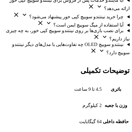
آیا مایتندو خدمات پس از فروش برای نینتندو سوییچ کپی خور
ارائه می‌دهد؟
چرا خرید نینتندو سوییچ کپی خور پیشنهاد می‌شود؟
آیا استفاده از میگ سوییچ ایمن است؟
برای نصب بازی‌ها بر روی نینتندو سوییچ کپی خور، به چه چیزی
نیاز داریم؟
نینتندو سوییچ OLED چه تفاوت‌هایی با مدل‌های دیگر نینتندو
سوییچ دارد؟
توضیحات تکمیلی
باتری
4.5 تا 9 ساعت
وزن با جعبه
2 کیلوگرم
حافظه داخلی
64 گیگابایت