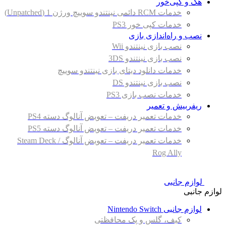
هک و کپی‌خور
خدمات RCM دائمی نینتندو سوییچ ورژن 1 (Unpatched)
خدمات کپی خور PS3
نصب و راه‌اندازی بازی
نصب بازی نینتندو Wii
نصب بازی نینتندو 3DS
خدمات دانلود دیتای بازی نینتندو سوییچ
نصب بازی نینتندو DS
خدمات نصب بازی PS3
ریفربیش و تعمیر
خدمات تعمیر دریفت – تعویض آنالوگ دسته PS4
خدمات تعمیر دریفت – تعویض آنالوگ دسته PS5
خدمات تعمیر دریفت – تعویض آنالوگ Steam Deck /
Rog Ally
لوازم جانبی
لوازم جانبی
لوازم جانبی Nintendo Switch
کیف، گلس و پک محافظتی