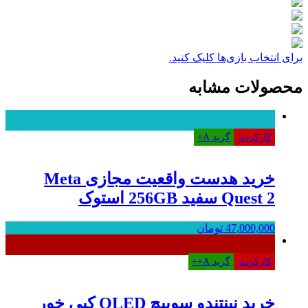
برای انتخاب بازی‌ها کلیک کنید.
محصولات مشابه
کارکرده
گرید A+
خرید هدست واقعیت مجازی Meta
Quest 2 سفید 256GB استوک
47,000,000
تومان
کارکرده
گرید A++
خرید نینتندو سوییچ OLED کپی خور