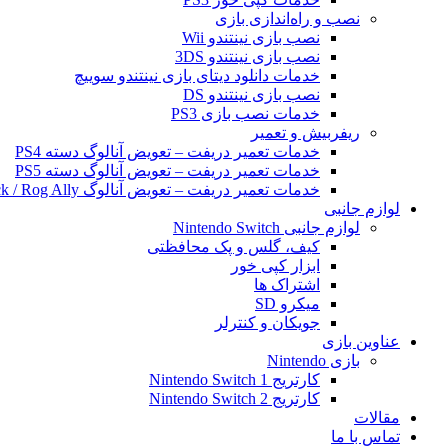
نصب و راه‌اندازی بازی
نصب بازی نینتندو Wii
نصب بازی نینتندو 3DS
خدمات دانلود دیتای بازی نینتندو سوییچ
نصب بازی نینتندو DS
خدمات نصب بازی PS3
ریفربیش و تعمیر
خدمات تعمیر دریفت – تعویض آنالوگ دسته PS4
خدمات تعمیر دریفت – تعویض آنالوگ دسته PS5
خدمات تعمیر دریفت – تعویض آنالوگ Steam Deck / Rog Ally
لوازم جانبی
لوازم جانبی Nintendo Switch
کیف، گلس و پک محافظتی
ابزار کپی خور
اشتراک ها
میکرو SD
جویکان و کنترلر
عناوین بازی
بازی Nintendo
کارتریج Nintendo Switch 1
کارتریج Nintendo Switch 2
مقالات
تماس با ما