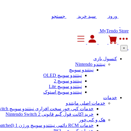
ورود
سبد خرید
جستجو
MyTendo Store
×
کنسول بازی
نینتندو Nintendo
نینتندو سوییچ
نینتندو سوییچ OLED
نینتندو سوییچ 2
نینتندو سوییچ Lite
نینتندو سوییچ استوک
خدمات
خدمات اصلی مایتندو
خدمات کپی خور سخت افزاری نینتندو سوییچ Nintendo Switch
خرید اکانت فول گیم قانونی Nintendo Switch 2
هک و کپی‌خور
خدمات RCM دائمی نینتندو سوییچ ورژن 1 (Unpatched)
خدمات کپی خور PS3