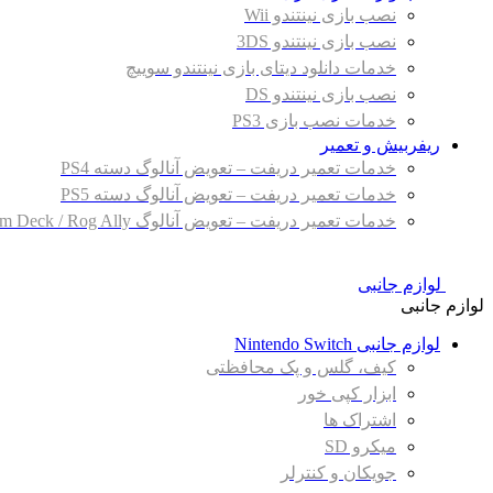
نصب بازی نینتندو Wii
نصب بازی نینتندو 3DS
خدمات دانلود دیتای بازی نینتندو سوییچ
نصب بازی نینتندو DS
خدمات نصب بازی PS3
ریفربیش و تعمیر
خدمات تعمیر دریفت – تعویض آنالوگ دسته PS4
خدمات تعمیر دریفت – تعویض آنالوگ دسته PS5
خدمات تعمیر دریفت – تعویض آنالوگ Steam Deck / Rog Ally
لوازم جانبی
لوازم جانبی
لوازم جانبی Nintendo Switch
کیف، گلس و پک محافظتی
ابزار کپی خور
اشتراک ها
میکرو SD
جویکان و کنترلر