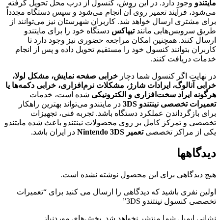
مایتندو
وجود دارد. در این روش، کنسول از درب محل تحویل گرفته
می‌شود، فرآیند تعمیر روی آن انجام می‌شود و سپس دستگاه مجدداً
برای مشتری ارسال خواهد شد. کاربران شهرستان نیز می‌توانند از
طریق سرویس‌هایی مانند
تیپاکس
دستگاه خود را برای مایتندو
ارسال کنند. همچنین امکان مراجعه حضوری نیز وجود دارد تا
کاربران بتوانند کنسول خود را مستقیم تحویل داده و پس از انجام
خدمات دریافت کنند.
در نهایت اگر کنسول شما دچار
خرابی صفحه نمایش، مشکل لولا،
خرابی آنالوگ، ایرادات شارژ، مشکلات نرم‌افزاری، خرابی دکمه‌ها یا
هرگونه ایراد سخت‌افزاری و الکترونیکی
شده است، خدمات
تعمیرات تخصصی نینتندو 3DS
در مایتندو می‌تواند بهترین راهکار
برای بازگرداندن عملکرد دستگاه باشد. تجربه فنی، تجهیزات
تخصصی و تمرکز کامل بر روی محصولات نینتندو باعث شده مایتندو
یکی از مراکز تخصصی
تعمیر Nintendo 3DS
در ایران باشد.
دیدگاهها
هیچ دیدگاهی برای این محصول نوشته نشده است.
اولین نفری باشید که دیدگاهی را ارسال می کنید برای “تعمیرات
تخصصی کنسول نینتندو 3DS”
نشانی ایمیل شما منتشر نخواهد شد.
بخش‌های موردنیاز