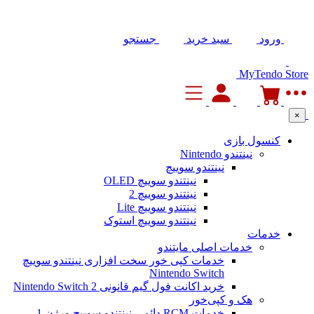
ورود
سبد خرید
جستجو
MyTendo Store
×
کنسول بازی
نینتندو Nintendo
نینتندو سوییچ
نینتندو سوییچ OLED
نینتندو سوییچ 2
نینتندو سوییچ Lite
نینتندو سوییچ استوک
خدمات
خدمات اصلی مایتندو
خدمات کپی خور سخت افزاری نینتندو سوییچ
Nintendo Switch
خرید اکانت فول گیم قانونی Nintendo Switch 2
هک و کپی‌خور
خدمات RCM دائمی نینتندو سوییچ ورژن 1