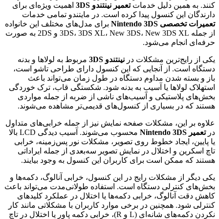
کنند. به همین دلیل خدمات
تعمیر نینتندو 3DS
اهمیت ویژه‌ای برای
دارندگان این کنسول پیدا کرده است. در مایتندو تمامی خدمات
تعمیرات تخصصی Nintendo 3DS
برای مدل‌های مختلف این خانواده
از جمله 3DS، 3DS XL، New 3DS، New 3DS XL و 2DS به صورت
حرفه‌ای انجام می‌شود.
یکی از رایج‌ترین مشکلات در
نینتندو 3DS
مربوط به لولاها و بدنه
دستگاه است. از آنجایی که این کنسول دارای طراحی تاشو است،
باز و بسته شدن مداوم دستگاه در طول زمان می‌تواند باعث
استهلاک لولاها یا آسیب به بدنه شود. شکستگی قاب، ترک خوردگی
بخش‌های پلاستیکی و آسیب‌های ناشی از ضربه از جمله مواردی
هستند که در بسیاری از کنسول‌های قدیمی‌تر مشاهده می‌شوند.
علاوه بر این، مشکلات صفحه نمایش نیز از جمله خرابی‌های متداول
در
تعمیر Nintendo 3DS
محسوب می‌شوند. آسیب دیدگی LCD بالا
یا پایین، ایجاد خطوط روی تصویر، مشکلات نور پس‌زمینه، خرابی
تاچ اسکرین و اختلال در نمایش تصویر سه‌بعدی از جمله ایراداتی
هستند که ممکن است برای کاربران این کنسول به وجود بیایند.
یکی دیگر از مشکلات رایج در این کنسول، خرابی آنالوگ، دکمه‌ها و
بخش‌های کنترلی دستگاه است. استفاده طولانی‌مدت می‌تواند باعث
کاهش دقت آنالوگ، خرابی دکمه‌ها یا اختلال در عملکرد کلیدهای
کنترلی شود. همچنین در برخی موارد کاربران با مشکلاتی مانند کار
نکردن دکمه‌های شانه‌ای (L و R)، خرابی دکمه پاور یا اختلال در تاچ