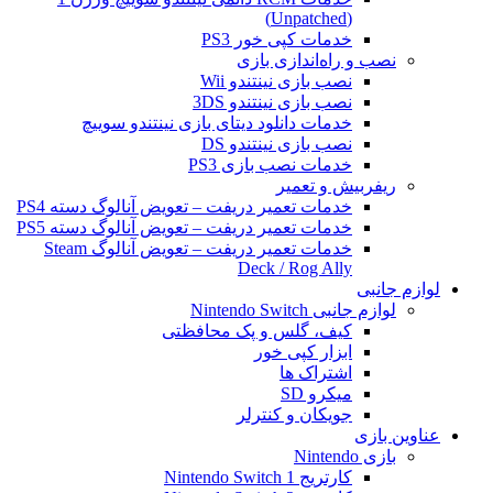
(Unpatched)
خدمات کپی خور PS3
نصب و راه‌اندازی بازی
نصب بازی نینتندو Wii
نصب بازی نینتندو 3DS
خدمات دانلود دیتای بازی نینتندو سوییچ
نصب بازی نینتندو DS
خدمات نصب بازی PS3
ریفربیش و تعمیر
خدمات تعمیر دریفت – تعویض آنالوگ دسته PS4
خدمات تعمیر دریفت – تعویض آنالوگ دسته PS5
خدمات تعمیر دریفت – تعویض آنالوگ Steam
Deck / Rog Ally
لوازم جانبی
لوازم جانبی Nintendo Switch
کیف، گلس و پک محافظتی
ابزار کپی خور
اشتراک ها
میکرو SD
جویکان و کنترلر
عناوین بازی
بازی Nintendo
کارتریج Nintendo Switch 1