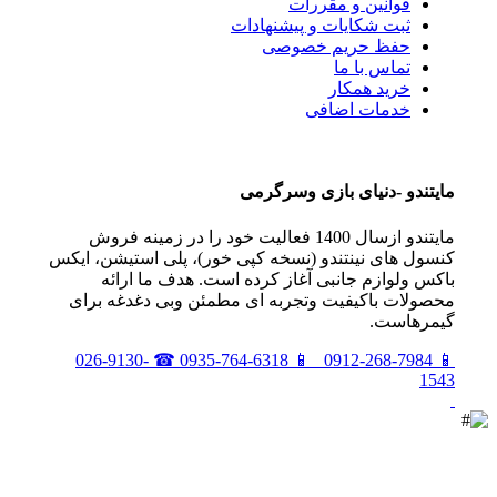
قوانین و مقررات
ثبت شکایات و پیشنهادات
حفظ حریم خصوصی
تماس با ما
خرید همکار
خدمات اضافی
مايتندو -دنياى بازى وسرگرمى
مايتندو ازسال 1400 فعاليت خود را در زمينه فروش
كنسول هاى نينتندو (نسخه كپى خور)، پلى استيشن، ايكس
باكس ولوازم جانبى آغاز كرده است. هدف ما ارائه
محصولات باكيفيت وتجربه اى مطمئن وبى دغدغه براى
گيمرهاست.
026-9130-
☎
0935-764-6318
📱
0912-268-7984
📱
1543