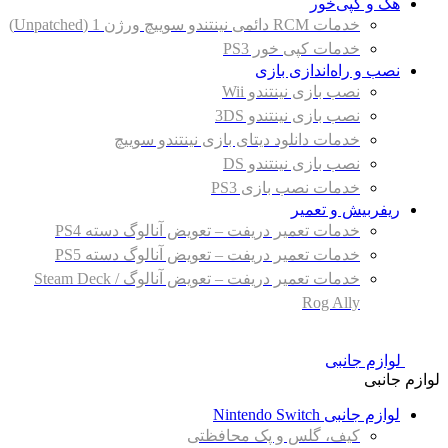
هک و کپی‌خور
خدمات RCM دائمی نینتندو سوییچ ورژن 1 (Unpatched)
خدمات کپی خور PS3
نصب و راه‌اندازی بازی
نصب بازی نینتندو Wii
نصب بازی نینتندو 3DS
خدمات دانلود دیتای بازی نینتندو سوییچ
نصب بازی نینتندو DS
خدمات نصب بازی PS3
ریفربیش و تعمیر
خدمات تعمیر دریفت – تعویض آنالوگ دسته PS4
خدمات تعمیر دریفت – تعویض آنالوگ دسته PS5
خدمات تعمیر دریفت – تعویض آنالوگ Steam Deck /
Rog Ally
لوازم جانبی
لوازم جانبی
لوازم جانبی Nintendo Switch
کیف، گلس و پک محافظتی