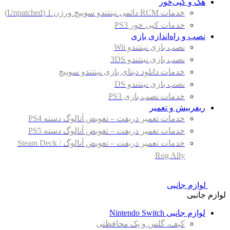
هک و کپی‌خور
خدمات RCM دائمی نینتندو سوییچ ورژن 1 (Unpatched)
خدمات کپی خور PS3
نصب و راه‌اندازی بازی
نصب بازی نینتندو Wii
نصب بازی نینتندو 3DS
خدمات دانلود دیتای بازی نینتندو سوییچ
نصب بازی نینتندو DS
خدمات نصب بازی PS3
ریفربیش و تعمیر
خدمات تعمیر دریفت – تعویض آنالوگ دسته PS4
خدمات تعمیر دریفت – تعویض آنالوگ دسته PS5
خدمات تعمیر دریفت – تعویض آنالوگ Steam Deck /
Rog Ally
لوازم جانبی
لوازم جانبی
لوازم جانبی Nintendo Switch
کیف، گلس و پک محافظتی