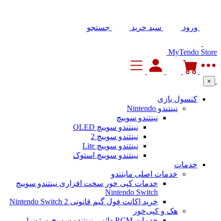
ورود
سبد خرید
جستجو
MyTendo Store
×
کنسول بازی
نینتندو Nintendo
نینتندو سوییچ
نینتندو سوییچ OLED
نینتندو سوییچ 2
نینتندو سوییچ Lite
نینتندو سوییچ استوک
خدمات
خدمات اصلی مایتندو
خدمات کپی خور سخت افزاری نینتندو سوییچ
Nintendo Switch
خرید اکانت فول گیم قانونی Nintendo Switch 2
هک و کپی‌خور
خدمات RCM دائمی نینتندو سوییچ ورژن 1