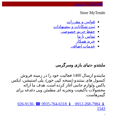
87,000,000
تومان
Store
MyTendo
قوانین و مقررات
ثبت شکایات و پیشنهادات
حفظ حریم خصوصی
تماس با ما
خرید همکار
خدمات اضافی
مايتندو -دنياى بازى وسرگرمى
مايتندو ازسال 1400 فعاليت خود را در زمينه فروش
كنسول هاى نينتندو (نسخه كپى خور)، پلى استيشن، ايكس
باكس ولوازم جانبى آغاز كرده است. هدف ما ارائه
محصولات باكيفيت وتجربه اى مطمئن وبى دغدغه براى
گيمرهاست.
026-9130-
☎
0935-764-6318
📱
0912-268-7984
📱
1543