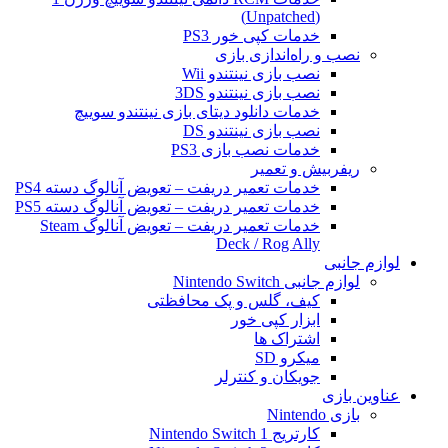
(Unpatched)
خدمات کپی خور PS3
نصب و راه‌اندازی بازی
نصب بازی نینتندو Wii
نصب بازی نینتندو 3DS
خدمات دانلود دیتای بازی نینتندو سوییچ
نصب بازی نینتندو DS
خدمات نصب بازی PS3
ریفربیش و تعمیر
خدمات تعمیر دریفت – تعویض آنالوگ دسته PS4
خدمات تعمیر دریفت – تعویض آنالوگ دسته PS5
خدمات تعمیر دریفت – تعویض آنالوگ Steam
Deck / Rog Ally
لوازم جانبی
لوازم جانبی Nintendo Switch
کیف، گلس و پک محافظتی
ابزار کپی خور
اشتراک ها
میکرو SD
جویکان و کنترلر
عناوین بازی
بازی Nintendo
کارتریج Nintendo Switch 1