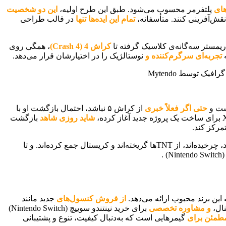
های
پلتفرمر محسوب می‌شود. طبق این طرح اولیه،
این دو شخصیت
تمام این ایده‌ها تنها
در قالب طراحی
ک
راش 4 (Crash 4)
، همگی روی
تجربه‌ای سرگرم‌کننده و
نوستالژیک را در اختیارشان قرار می‌دهد.
حتی اگر فعلاً خبری
از کراش ۵ نباشد، احتمال بازگشت او با
شاید روزی شاهد
بازگشت
مرکز کند.
خاطره‌ی مشترک گیمرهایی‌ست که سال‌ها با او دویده‌اند، چرخیده‌اند، از TNTها گریخته‌اند و کریستال جمع کرده‌اند. و تا
.
 این برند محبوب ارائه می‌دهد.
از فروش کنسول‌های
جدید مانند
و مشاوره تخصصی
برای خرید نینتندو سوییچ (Nintendo Switch)
مطمئن برای
گیمرهایی است که به‌دنبال کیفیت، تنوع و پشتیبانی