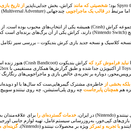
شخصیتی که مانند
کراش، بخش جدایی‌ناپذیر
از تاریخ بازی‌
 اما مرتبط
در قالب یک ماجراجویی
چندجهانی (Multiversal Adventure) نقش‌آفرینی کنند. متأسفانه،
همیشه یکی از انتخاب‌های محبوب بوده است. از ریمستر سه‌گانه‌ی کلاسیک گرفته تا
‌ای است که
نباید فراموش کرد که
کراش بندیکوت (Crash Bandicoot) هنوز زنده است و
یس‌محور، دوباره بر تجربه‌ی خالص بازی و ماجراجویی‌های رنگارنگ ت
بلکه بخشی از
زه هم
همچنان پابرجاست
چه روی پلی‌استیشن، چه روی نینتندو سوییچ (Nintendo Switch) 
) در ایران،
خدمات گسترده‌ای را
برای علاقه‌مندان به
تندو
با تجربه و تمرکز
ویژه بر محصولات نینتندو (Nintendo)،
گزینه‌ای 