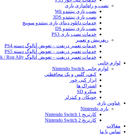
نصب و راه‌اندازی بازی
نصب بازی نینتندو Wii
نصب بازی نینتندو 3DS
خدمات دانلود دیتای بازی نینتندو سوییچ
نصب بازی نینتندو DS
خدمات نصب بازی PS3
ریفربیش و تعمیر
خدمات تعمیر دریفت – تعویض آنالوگ دسته PS4
خدمات تعمیر دریفت – تعویض آنالوگ دسته PS5
خدمات تعمیر دریفت – تعویض آنالوگ Steam Deck / Rog Ally
لوازم جانبی
لوازم جانبی Nintendo Switch
کیف، گلس و پک محافظتی
ابزار کپی خور
اشتراک ها
میکرو SD
جویکان و کنترلر
عناوین بازی
بازی Nintendo
کارتریج Nintendo Switch 1
کارتریج Nintendo Switch 2
مقالات
تماس با ما