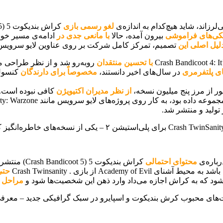
رزاند، شاید هیچ‌کدام به اندازه‌ی
لغو رسمی بازی
کراش بندیکوت 5 (Crash Bandicoot 5) ناامیدکننده نباشد.
یکی‌های فراموشی
بیرون آمده، حالا
با مانعی جدی د
ر
ادامه‌ی مسیر خو
لیل اصلی این
تصمیم، تمرکز کامل شرکت بر روی عناوین لایو سرویس
با تحسین منتقدان
روبه‌رو شد و از نظر طراحی مر
ای پلتفرمری
در سال‌های اخیر دانستند،
مخصوصاً برای دارندگان
کنسول‌های
ر از مرز پنج میلیون نسخه،
از نظر مدیران اکتیویژن
کافی نبوده است. 
ولید و منتشر شد.
رباره‌ی
محتوای احتمالی
کراش بندیکوت 5 (Crash Bandicoot 5) منتشر شده است. بر اساس
حتی
ود که به کراش اجازه می‌داد وارد ذهن این شخصیت‌ها شود و
مراحل و