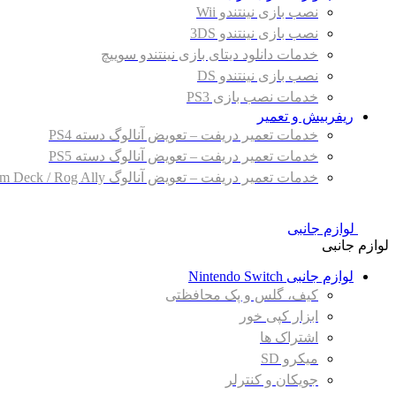
نصب بازی نینتندو Wii
نصب بازی نینتندو 3DS
خدمات دانلود دیتای بازی نینتندو سوییچ
نصب بازی نینتندو DS
خدمات نصب بازی PS3
ریفربیش و تعمیر
خدمات تعمیر دریفت – تعویض آنالوگ دسته PS4
خدمات تعمیر دریفت – تعویض آنالوگ دسته PS5
خدمات تعمیر دریفت – تعویض آنالوگ Steam Deck / Rog Ally
لوازم جانبی
لوازم جانبی
لوازم جانبی Nintendo Switch
کیف، گلس و پک محافظتی
ابزار کپی خور
اشتراک ها
میکرو SD
جویکان و کنترلر