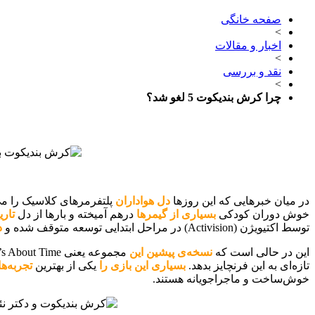
صفحه خانگی
>
اخبار و مقالات
>
نقد و بررسی
>
چرا کرش بندیکوت 5 لغو شد؟
در میان خبرهایی که این روزها
دل هواداران
پلتفرمرهای کلاسیک را می‌ل
خوش دوران کودکی
بسیاری از گیمرها
درهم آمیخته و بارها از دل
تار
توسط اکتیویژن (Activision) در مراحل ابتدایی توسعه متوقف شده و
د
این در حالی است که
نسخه‌ی پیشین این
مجموعه یعنی Crash Bandicoot 4: It’s About Time
تازه‌ای به این فرنچایز بدهد.
بسیاری این بازی را
یکی از بهترین
تجربه‌ه
خوش‌ساخت و ماجراجویانه هستند.