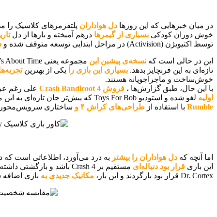
در میان خبرهایی که این روزها
دل هواداران
پلتفرمرهای کلاسیک را می‌ل
خوش دوران کودکی
بسیاری از گیمرها
درهم آمیخته و بارها از دل
تار
توسط اکتیویژن (Activision) در مراحل ابتدایی توسعه متوقف شده و
د
این در حالی است که
نسخه‌ی پیشین این
مجموعه یعنی Crash Bandicoot 4: It’s About Time
تازه‌ای به این فرنچایز بدهد.
بسیاری این بازی را
یکی از بهترین
تجربه‌ه
خوش‌ساخت و ماجراجویانه هستند.
با این حال، طبق گزارش‌ها ،
فروش Crash Bandicoot 4
علی ‌رغم عبو
اولیه
لغو شده و استودیو Toys For Bob که پیش‌تر جان تازه‌ای به این مجموعه داده بود، به کار روی پروژه‌های لایو سرویس مانند Call of Duty: Warzone و Overwatch 2 منتقل شد. در ادامه نیز
Rumble
با استفاده از
طراحی‌های کراش ۴ و
ساختاری سرویس‌محور ت
اما آنچه که
دل هواداران را بیشتر
به درد می‌آورد، اطلاعاتی است که د
این بازی
قرار بود دنباله‌ای
مستقیم بر Crash 4 باشد و بازگشتی داشته باشد به محیط آشنای Academy of Evil از بازی . Crash Twinsanity
Dr. Cortex قرار بود بازگردند و این بار،
مکانیک جدیدی به
بازی اضافه ش