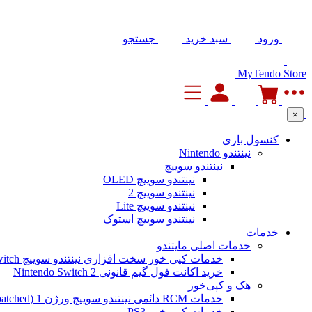
ورود
سبد خرید
جستجو
MyTendo Store
×
کنسول بازی
نینتندو Nintendo
نینتندو سوییچ
نینتندو سوییچ OLED
نینتندو سوییچ 2
نینتندو سوییچ Lite
نینتندو سوییچ استوک
خدمات
خدمات اصلی مایتندو
خدمات کپی خور سخت افزاری نینتندو سوییچ Nintendo Switch
خرید اکانت فول گیم قانونی Nintendo Switch 2
هک و کپی‌خور
خدمات RCM دائمی نینتندو سوییچ ورژن 1 (Unpatched)
خدمات کپی خور PS3