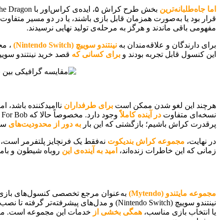
اما جاه‌طلبانه‌ترین
بخش طرح کراش ۵، ایده‌ی کراس‌اور با Spyro the Dragon بود؛
قرار بود یا به‌صورت همزمان قابل بازی باشند، یا در دو مسیر متفاوت
مفهومی باقی ماندند و هرگز به مرحله‌ی تولید نهایی نرسیدند.
برای دارندگان و علاقه‌مندان به
نینتندو سوییچ (Nintendo Switch)
، مجموعه کراش (Crash) 
این کنسول قابل تجربه بودند و
برای کسانی که
قصد خرید نینتندو سوییچ (Nintendo Switch) دارند، کراش یکی از آن برگ‌های برنده
هرچند این لغو شدن ممکن است
برای طرفداران
ناامیدکننده باشد، اما
نسخه‌ای متفاوت
در آینده کاملاً
وجود دارد. مخصوصاً حالا که Toys For Bob از اکتیویژن جدا شده و طبق گزارش‌ها همکاری مستقیمی با Xbox برای ساخت یک پروژه جدید آغاز کرده،
پرقدرت کراش باشیم؛ بازگشتی که این بار
به دور از محدودیت‌های
سرو
در نهایت،
مجموعه کراش بندیکوت
نه‌فقط یک فرنچایز پلتفرمر است،
زمانی که این خاطرات زنده‌اند،
امید به آینده‌ی این
روباه شیطون و بام
مجموعه مایتندو (Mytendo)
به‌عنوان مرجع تخصصی کنسول‌های بازی نینتندو (Nintendo
نینتندو سوییچ (Nintendo Switch) و مدل‌های پیشرفته‌تر گرفته تا نصب بازی‌های کپی‌خور، به‌روزرسانی سیستم‌عامل، تهیه لوازم جانبی اورجینال،
یا انتخاب بازی مناسب،
همگی بخشی از
خدمات این مجموعه است. مای