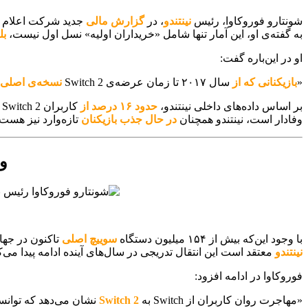
شونتارو فوروکاوا، رئیس
نینتندو
، در
گزارش مالی
جدید شرکت اعلام کرد که ۸۴ درصد
به گفته‌ی او، این آمار تنها شامل «خریداران اولیه» نسل اول نیست،
بل
او در این‌باره گفت:
«
بازیکنانی که از
سال ۲۰۱۷ تا زمان عرضه‌ی Switch 2
نسخه‌ی اصلی 
بر اساس داده‌های داخلی نینتندو،
حدود ۱۶ درصد از
کاربران Switch 2 کاملاً جدید هستند؛
وفادار است، نینتندو همچنان
در حال جذب بازیکنان
تازه‌وارد نیز هست.
و
با وجود این‌که بیش از ۱۵۴ میلیون دستگاه
سوییچ اصلی
تاکنون در جها
نینتندو
معتقد است این انتقال تدریجی در سال‌های آینده ادامه پیدا می‌
فوروکاوا در ادامه افزود:
«مهاجرت روان کاربران از Switch به
Switch 2
نشان می‌دهد که توانسته