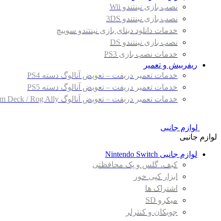
نصب بازی نینتندو Wii
نصب بازی نینتندو 3DS
خدمات دانلود دیتای بازی نینتندو سوییچ
نصب بازی نینتندو DS
خدمات نصب بازی PS3
ریفربیش و تعمیر
خدمات تعمیر دریفت – تعویض آنالوگ دسته PS4
خدمات تعمیر دریفت – تعویض آنالوگ دسته PS5
خدمات تعمیر دریفت – تعویض آنالوگ Steam Deck / Rog Ally
لوازم جانبی
لوازم جانبی
لوازم جانبی Nintendo Switch
کیف، گلس و پک محافظتی
ابزار کپی خور
اشتراک ها
میکرو SD
جویکان و کنترلر