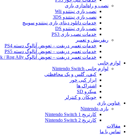
نصب و راه‌اندازی بازی
نصب بازی نینتندو Wii
نصب بازی نینتندو 3DS
خدمات دانلود دیتای بازی نینتندو سوییچ
نصب بازی نینتندو DS
خدمات نصب بازی PS3
ریفربیش و تعمیر
خدمات تعمیر دریفت – تعویض آنالوگ دسته PS4
خدمات تعمیر دریفت – تعویض آنالوگ دسته PS5
خدمات تعمیر دریفت – تعویض آنالوگ Steam Deck / Rog Ally
لوازم جانبی
لوازم جانبی Nintendo Switch
کیف، گلس و پک محافظتی
ابزار کپی خور
اشتراک ها
میکرو SD
جویکان و کنترلر
عناوین بازی
بازی Nintendo
کارتریج Nintendo Switch 1
کارتریج Nintendo Switch 2
مقالات
تماس با ما