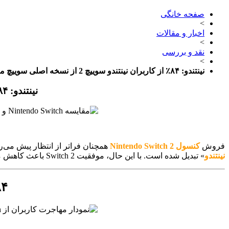
صفحه خانگی
>
اخبار و مقالات
>
نقد و بررسی
>
نینتندو: ۸۴٪ از کاربران نینتندو سوییچ 2 از نسخه اصلی سوییچ مهاجرت کرده‌اند
نینتندو: ۸۴٪ از کاربران نینتندو سوییچ 2 از نسخه اصلی سوییچ مهاجرت کرده‌اند
فروش
کنسول Nintendo Switch 2
همچنان فراتر از انتظار پیش می‌رود. طبق آمار رسمی، این 
نینتندو
» تبدیل شده است. با این حال، موفقیت Switch 2 باعث کاهش محسوس در
۸۴