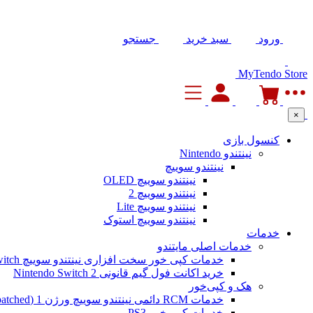
ورود
سبد خرید
جستجو
MyTendo Store
×
کنسول بازی
نینتندو Nintendo
نینتندو سوییچ
نینتندو سوییچ OLED
نینتندو سوییچ 2
نینتندو سوییچ Lite
نینتندو سوییچ استوک
خدمات
خدمات اصلی مایتندو
خدمات کپی خور سخت افزاری نینتندو سوییچ Nintendo Switch
خرید اکانت فول گیم قانونی Nintendo Switch 2
هک و کپی‌خور
خدمات RCM دائمی نینتندو سوییچ ورژن 1 (Unpatched)
خدمات کپی خور PS3