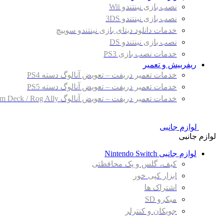
نصب بازی نینتندو Wii
نصب بازی نینتندو 3DS
خدمات دانلود دیتای بازی نینتندو سوییچ
نصب بازی نینتندو DS
خدمات نصب بازی PS3
ریفربیش و تعمیر
خدمات تعمیر دریفت – تعویض آنالوگ دسته PS4
خدمات تعمیر دریفت – تعویض آنالوگ دسته PS5
خدمات تعمیر دریفت – تعویض آنالوگ Steam Deck / Rog Ally
لوازم جانبی
لوازم جانبی
لوازم جانبی Nintendo Switch
کیف، گلس و پک محافظتی
ابزار کپی خور
اشتراک ها
میکرو SD
جویکان و کنترلر