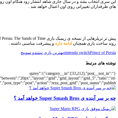
این سری انتخاب بشه و در سال جاری شاهد انتشار زود هنگام اون روی سرویس Steam باشیم .طبق برنامه ریزی های انجام شده ای
های طرفداران تغییراتی روی اون اعمال خواهد شد .
روند ساخت بازی همچنان
ادامه داره
و پیشرفت مناسبی داشته .
Prince of Persia
nintendo switch
بهترین بازی نینتندو سوییچ
نوشته های مرتبط
{"qurey":{"category__in":[33,212],"post__not_in":
"between":"20px","layout":"grid","grid_layout":"grid_5","ratio":"rd-
"post_type":"post","action":"reza_post_grid","post_status":"publish"}
چه بر سر آینده ی Super Smash Bros خواهد آمد ؟