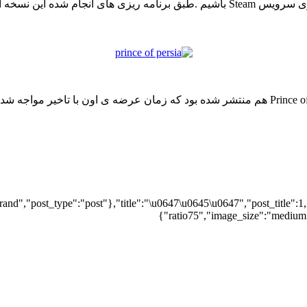
ن نسخه از آپدیت های
nd","post_type":"post"},"title":"\u0647\u0645\u0647","post_title":1,
ratio75","image_size":"medium",