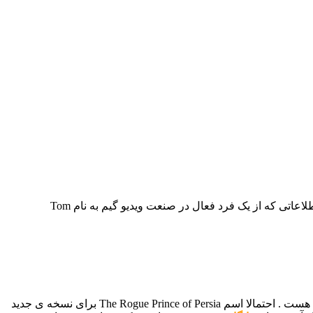
رو بهش برگردونه . با توجه به اطلاعاتی که از یک فرد فعال در صنعت ویدیو گیم به نام Tom
یعنی استودیوی Evil Empire هست . احتمالا اسم The Rogue Prince of Persia برای نسخه ی جدید