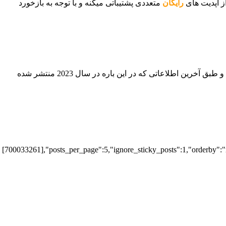
رایگان
متعددی پشتیباتی میکنه و با توجه به بازخورد
پیش تر تریلرهایی از نسخه ی ریمیک بازی Prince of Persia: The Sands of Time هم منتشر شده بود که زمان عرضه ی اون با تاخیر مواجه شد و طبق آخرین اطلاعاتی که در این باره در سال 2023 منتشر شده
[700033261],"posts_per_page":5,"ignore_sticky_posts":1,"orderby":"ra