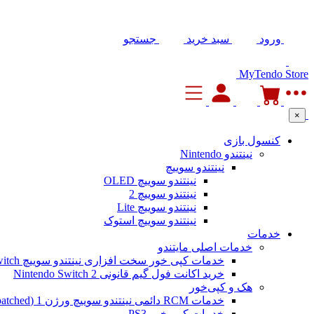
ورود
سبد خرید
جستجو
MyTendo Store
×
کنسول بازی
نینتندو Nintendo
نینتندو سوییچ
نینتندو سوییچ OLED
نینتندو سوییچ 2
نینتندو سوییچ Lite
نینتندو سوییچ استوک
خدمات
خدمات اصلی مایتندو
خدمات کپی خور سخت افزاری نینتندو سوییچ Nintendo Switch
خرید اکانت فول گیم قانونی Nintendo Switch 2
هک و کپی‌خور
خدمات RCM دائمی نینتندو سوییچ ورژن 1 (Unpatched)
خدمات کپی خور PS3